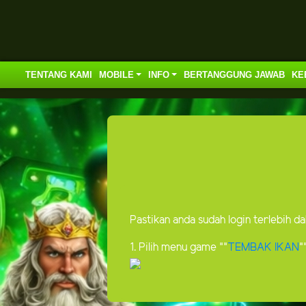
TENTANG KAMI
MOBILE
INFO
BERTANGGUNG JAWAB
KE
Pastikan anda sudah login terlebih d
1. Pilih menu game ""
TEMBAK IKAN
"