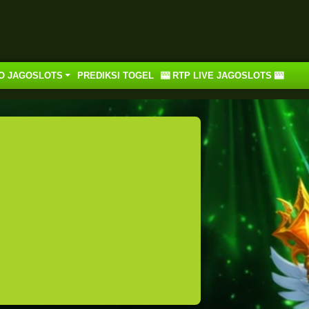
O JAGOSLOTS
PREDIKSI TOGEL
🎰 RTP LIVE JAGOSLOTS 🎰