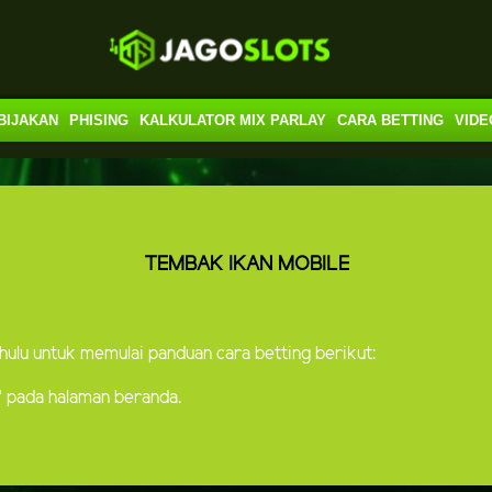
BIJAKAN
PHISING
KALKULATOR MIX PARLAY
CARA BETTING
VIDE
TEMBAK IKAN MOBILE
ahulu untuk memulai panduan cara betting berikut:
" pada halaman beranda.