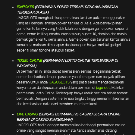
IDNPOKER
(PERMAINAN POKER TERBAIK DENGAN JARINGAN
TERBESAR DI ASIA)
JAGOSLOTS menghadirkan permainan taruhan poker menggunakan
uang asli dengan jaringan poker terluas di Asia. Ada banyak pilihan
game kartu lainnya yang tidak kalah seru dengan game poker seperti
ceme, ceme keliling, omaha, capsa susun, super 10, domino dan masih
banyak game kartu seru lainnya. Game poker dan taruhan kartu lainnya
kamu bisa mainkan dimanapun dan kapanpun hanya .melalui gadget
seperti smartphone ataupun tablet.
TOGEL ONLINE
(PERMAINAN LOTTO ONLINE TERLENGKAP DI
INDONESIA)
Di permainan ini anda dapat merasakan sensasi bagaimana tebak
nomor berhadiah dengan pasaran yang beragam dan banyak pilihan
pasaran untuk anda,
JAGOSLOTS
yang pasti selalu mengedepankan
kenyamanan dan kepuasan anda dalam bermain di
jago slot
, Mainkan
permainan Lotto Online Terlengkap hanya untuk pecinta tebak nomor
berhadiah. Dengan system enkripsi tingkat tinggi menjamin keamanan
dan kerahasiaan data dari member-member kami.
LIVE CASINO
(SENSASI BERMAIN LIVE CASINO SECARA ONLINE
BERASA DI CASINO SUNGGUHAN)
JAGOSLOTS hadir dengan menampilkan berbagai permainan casino
online yang sangat memanjakan mata, tanpa anda harus datang