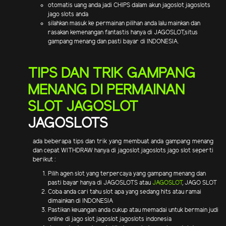
otomatis uang anda jadi CHIPS dalam akun jagoslot jagoslots
jago slots anda
silahkan masuk ke permainan pilihan anda lalu mainkan dan
rasakan kemenangan fantastis hanya di JAGOSLOT,situs
gampang menang dan pasti bayar di INDONESIA.
TIPS DAN TRIK GAMPANG
MENANG DI PERMAINAN
SLOT JAGOSLOT
JAGOSLOTS
ada beberapa tips dan trik yang membuat anda gampang menang
dan cepat WITHDRAW hanya di jagoslot jagoslots jago slot seperti
berikut :
Pilih agen slot yang terpercaya yang gampang menang dan
pasti bayar hanya di JAGOSLOTS atau
JAGOSLOT
, JAGO SLOT
Coba anda cari tahu slot apa yang sedang hits atau ramai
dimainkan di INDONESIA
Pastikan keuangan anda cukup atau memadai untuk bermain judi
online di jago slot jagoslot jagoslots indonesia