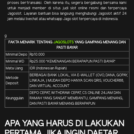
proses bertransaksi. Oleh karena itu, segera bergabung bersama kami
untuk menjadi member di situs judi slot online resmi dan terpercaya
Jagoslot. Layanan bantuan bisa langsung menghubungi Jagoslot aktif 24
jam melalui livechat atau whatsapp Jago slot terpercaya di indonesia.
g
FAKTA MENARIK TENTANG
JAGOSLOTS
YANG GAMPANG MENANG DAN
PASTI BAYAR
Minimal Depo
Rp10.000
Minimal WD
Rp25.000 *KEMENANGAN BERAPAPUN PASTI BAYAR*
Mata Uang
IDR (Indonesian Rupiah)
BERBAGAI BANK LOKAL, VIA E-WALLET (OVO, DANA, GOPAY,
Metode
LINKAJA, ) MUDAH DEPO HANYA SCAN QRIS, VOUCHER88,
Deposit
DAN VIRTUAL ACCOUNT
DEPO CEPAT, WITHDRAW CEPAT, CS ONLINE 24JAM DAN
Keunggulan
RAMAH YANG SANGAT MEMBANTU, GAMPANG MENANG,
DAN PASTI BAYAR MENANG BERAPAPUN
APA YANG HARUS DI LAKUKAN
PERTAMA JIKA INGIN DAFTAR