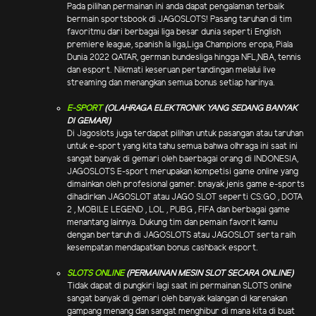
Pada pilihan permainan ini anda dapat pengalaman terbaik
bermain sportsbook di JAGOSLOTS! Pasang taruhan di tim
favoritmu dari berbagai liga besar dunia seperti English
premiere league, spanish la liga,Liga Champions eropa, Piala
Dunia 2022 QATAR, german bundesliga hingga NFL,NBA, tennis
dan esport. Nikmati keseruan pertandingan melalui live
streaming dan menangkan semua bonus setiap harinya.
E-SPORT
(OLAHRAGA ELEKTRONIK YANG SEDANG BANYAK
DI GEMARI)
Di Jagoslots juga terdapat pilihan untuk pasangan atau taruhan
untuk e-sport yang kita tahu semua bahwa olhraga ini saat ini
sangat banyak di gemari oleh baerbagai orang di INDONESIA,
JAGOSLOTS E-sport merupakan kompetisi game online yang
dimainkan oleh profesional gamer. bnayak jenis game e-sports
dihadirkan JAGOSLOT atau JAGO SLOT seperti CS:GO , DOTA
2 , MOBILE LEGEND , LOL , PUBG , FIFA dan berbagai game
menantang lainnya. Dukung tim dan pemain favorit kamu
dengan bertaruh di JAGOSLOTS atau JAGOSLOT serta raih
kesempatan mendapatkan bonus cashback esport.
SLOTS ONLINE
(PERMAINAN MESIN SLOT SECARA ONLINE)
Tidak dapat di pungkiri lagi saat ini permainan SLOTS online
sangat banyak di gemari oleh banyak kalangan di karenakan
gampang menang dan sangat menghibur di mana kita di buat