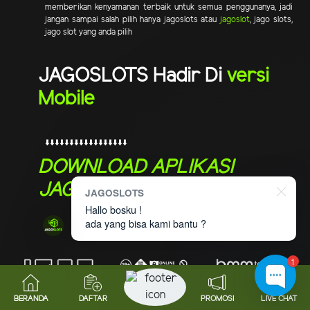
memberikan kenyamanan terbaik untuk semua penggunanya, jadi
jangan sampai salah pilih hanya jagoslots atau
jagoslot
, jago slots,
jago slot yang anda pilih
JAGOSLOTS Hadir Di
versi
Mobile
⬇️⬇️⬇️⬇️⬇️⬇️⬇️⬇️⬇️⬇️⬇️⬇️⬇️⬇️⬇️⬇️⬇️
DOWNLOAD APLIKASI
JAGOSLOTS
JAGOSLOTS
Hallo bosku !
ada yang bisa kami bantu ?
1
Copyright © - JAGOSLOTS. Seluruh hak cipta dilindungi
BERANDA
DAFTAR
PROMOSI
LIVE CHAT