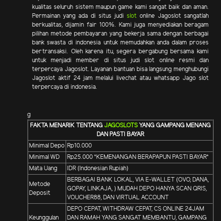
kualitas seluruh sistem maupun game kami sangat baik dan aman.
Permainan yang ada di situs judi
slot
online Jagoslot sangatlah
berkualitas, dijamin fair 100%. Kami juga menyediakan beragam
pilihan metode pembayaran yang bekerja sama dengan berbagai
bank swasta di indonesia untuk memudahkan anda dalam proses
bertransaksi. Oleh karena itu, segera bergabung bersama kami
untuk menjadi member di situs judi slot online resmi dan
terpercaya Jagoslot. Layanan bantuan bisa langsung menghubungi
Jagoslot aktif 24 jam melalui livechat atau whatsapp Jago slot
terpercaya di indonesia.
g
FAKTA MENARIK TENTANG
JAGOSLOTS
YANG GAMPANG MENANG
DAN PASTI BAYAR
Minimal Depo
Rp10.000
Minimal WD
Rp25.000 *KEMENANGAN BERAPAPUN PASTI BAYAR*
Mata Uang
IDR (Indonesian Rupiah)
BERBAGAI BANK LOKAL, VIA E-WALLET (OVO, DANA,
Metode
GOPAY, LINKAJA, ) MUDAH DEPO HANYA SCAN QRIS,
Deposit
VOUCHER88, DAN VIRTUAL ACCOUNT
DEPO CEPAT, WITHDRAW CEPAT, CS ONLINE 24JAM
Keunggulan
DAN RAMAH YANG SANGAT MEMBANTU, GAMPANG