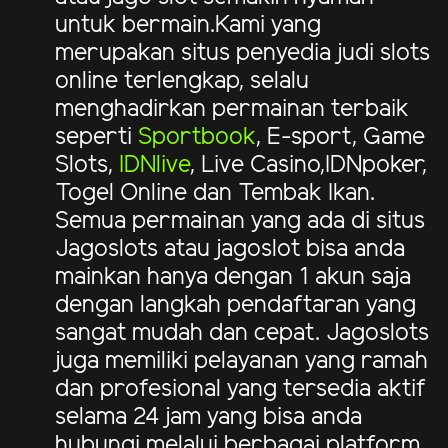
untuk bermain.Kami yang
merupakan situs penyedia judi slots
online terlengkap, selalu
menghadirkan permainan terbaik
seperti
Sportbook
, E-sport, Game
Slots,
IDNlive
, Live Casino,IDNpoker,
Togel Online dan Tembak Ikan.
Semua permainan yang ada di situs
Jagoslots atau jagoslot bisa anda
mainkan hanya dengan 1 akun saja
dengan langkah pendaftaran yang
sangat mudah dan cepat. Jagoslots
juga memiliki pelayanan yang ramah
dan profesional yang tersedia aktif
selama 24 jam yang bisa anda
hubungi melalui berbagai platform