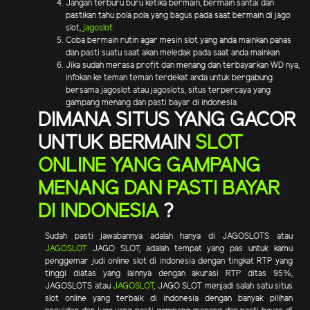
Jangan terburu buru ketika bermain, bermain santai dan
pastikan tahu pola pola yang bagus pada saat bermain di jago
slot,
jagoslot
Coba bermain rutin agar mesin slot yang anda mainkan panas
dan pasti suatu saat akan meledak pada saat anda mainkan
Jika sudah merasa profit dan menang dan terbayarkan WD nya,
infokan ke teman teman terdekat anda untuk bergabung
bersama jagoslot atau jagoslots, situs terpercaya yang
gampang menang dan pasti bayar di indonesia
DIMANA SITUS YANG GACOR
UNTUK BERMAIN
SLOT
ONLINE YANG GAMPANG
MENANG DAN PASTI BAYAR
DI INDONESIA
?
Sudah pasti jawabannya adalah hanya di JAGOSLOTS atau
JAGOSLOT
JAGO SLOT, adalah tempat yang pas untuk kamu
penggemar judi online slot di indonesia dengan tingkat RTP yang
tinggi diatas yang lainnya dengan akurasi RTP ditas 95%,
JAGOSLOTS atau
JAGOSLOT
, JAGO SLOT menjadi salah satu situs
slot online yang terbaik di indonesia dengan banyak pilihan